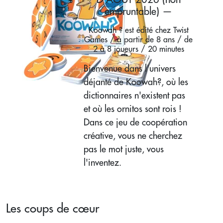
empruntable) —
Koowah ? est édité chez Twist
Games / à partir de 8 ans / de
2 à 8 joueurs / 20 minutes
Bienvenue dans l'univers
déjanté de Koowah?, où les
dictionnaires n'existent pas
et où les ornitos sont rois !
Dans ce jeu de coopération
créative, vous ne cherchez
pas le mot juste, vous
l'inventez.
Les coups de cœur