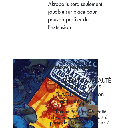
Akropolis sera seulement
jouable sur place pour
pouvoir profiter de
l'extension !
Château Rossignol
— JEUX EN NOUVEAUTÉ
DURANT LE MOIS
D'AOÛT 2026 (non
empruntable) —
Château Rossignol est édité
chez Sand Castle Games / à
partir de 10 ans / 2 joueurs /