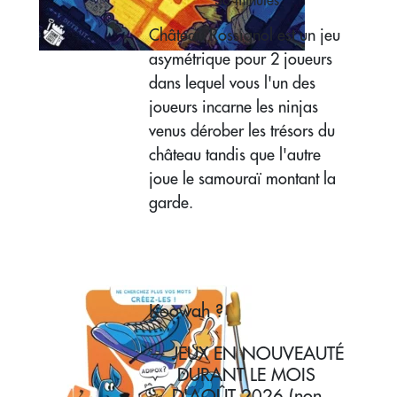
30 minutes
Château Rossignol est un jeu
asymétrique pour 2 joueurs
dans lequel vous l'un des
joueurs incarne les ninjas
venus dérober les trésors du
château tandis que l'autre
joue le samouraï montant la
garde.
Koowah ?
— JEUX EN NOUVEAUTÉ
DURANT LE MOIS
D'AOÛT 2026 (non