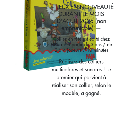
— JEUX EN NOUVEAUTÉ
DURANT LE MOIS
D'AOÛT 2026 (non
empruntable) —
Collier en fête est édité chez
Haba / à partir de 3 ans / de
2 à 4 joueurs / 10 minutes
Réalisez des colliers
multicolores et sonores ! Le
premier qui parvient à
réaliser son collier, selon le
modèle, a gagné.