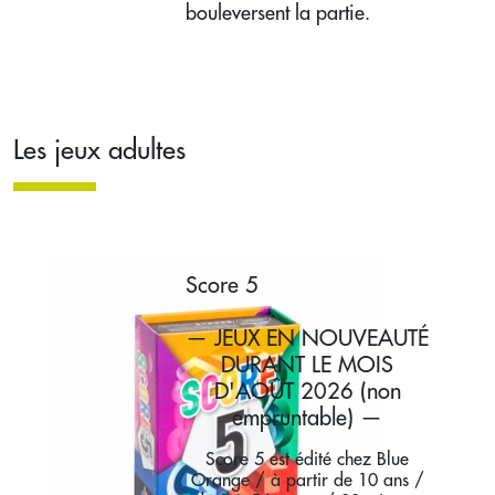
bouleversent la partie.
Les jeux adultes
Score 5
— JEUX EN NOUVEAUTÉ
DURANT LE MOIS
D'AOÛT 2026 (non
empruntable) —
Score 5 est édité chez Blue
Orange / à partir de 10 ans /