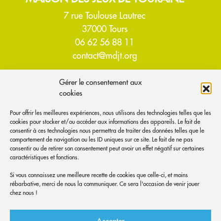
7 rue Toulouse Lautrec
37000 Tours
06 62 56 88 11
contact@mdjt.org
Gérer le consentement aux
ACCUEIL
cookies
À PROPOS
Pour offrir les meilleures expériences, nous utilisons des technologies telles que les
cookies pour stocker et/ou accéder aux informations des appareils. Le fait de
qui-sommes nous ?
consentir à ces technologies nous permettra de traiter des données telles que le
comportement de navigation ou les ID uniques sur ce site. Le fait de ne pas
venir nous voir
consentir ou de retirer son consentement peut avoir un effet négatif sur certaines
les jeux disponibles
caractéristiques et fonctions.
adhérer
Si vous connaissez une meilleure recette de cookies que celle-ci, et moins
rébarbative, merci de nous la communiquer. Ce sera l'occasion de venir jouer
NOUS CONTACTER
chez nous !
ABONNEZ-VOUS AUX NOUVELLES LUDIQUES
Accepter