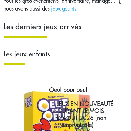
Pour les gros évènements (anniversaire, mariage, …),
nous avons aussi des
jeux géants
.
Les derniers jeux arrivés
Les jeux enfants
Oeuf pour oeuf
— JEUX EN NOUVEAUTÉ
DURANT LE MOIS
D'AOÛT 2026 (non
empruntable) —