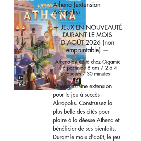
Athena (extension
Akropolis)
— JEUX EN NOUVEAUTÉ
DURANT LE MOIS
D'AOÛT 2026 (non
empruntable) —
Athena est édité chez Gigamic
/ à partir de 8 ans / 2 à 4
joueurs / 30 minutes
Athena est une extension
pour le jeu à succès
Akropolis. Construisez la
plus belle des cités pour
plaire à la déesse Athena et
bénéficier de ses bienfaits.
Durant le mois d'août, le jeu