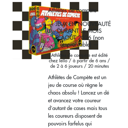
Athlètes de compète
— JEUX EN NOUVEAUTÉ
DURANT LE MOIS
D'AOÛT 2026 (non
empruntable) —
Athlètes de compète est édité
chez Iello / à partir de 6 ans /
de 2 à 6 joueurs / 20 minutes
Athlètes de Compète est un
jeu de course où règne le
chaos absolu ! Lancez un dé
et avancez votre coureur
d’autant de cases mais tous
les coureurs disposent de
pouvoirs farfelus qui