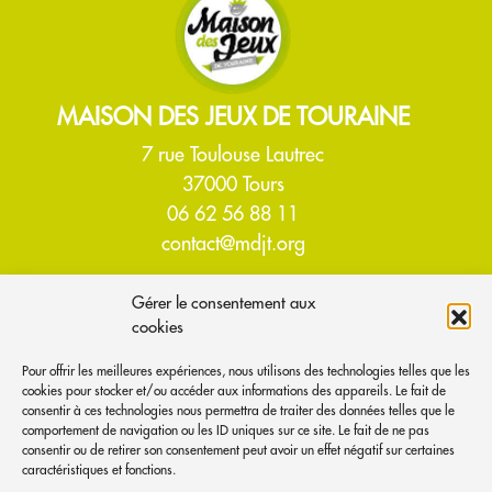
MAISON DES JEUX DE TOURAINE
7 rue Toulouse Lautrec
37000 Tours
06 62 56 88 11
contact@mdjt.org
Gérer le consentement aux
ACCUEIL
cookies
À PROPOS
Pour offrir les meilleures expériences, nous utilisons des technologies telles que les
cookies pour stocker et/ou accéder aux informations des appareils. Le fait de
qui-sommes nous ?
consentir à ces technologies nous permettra de traiter des données telles que le
comportement de navigation ou les ID uniques sur ce site. Le fait de ne pas
venir nous voir
consentir ou de retirer son consentement peut avoir un effet négatif sur certaines
les jeux disponibles
caractéristiques et fonctions.