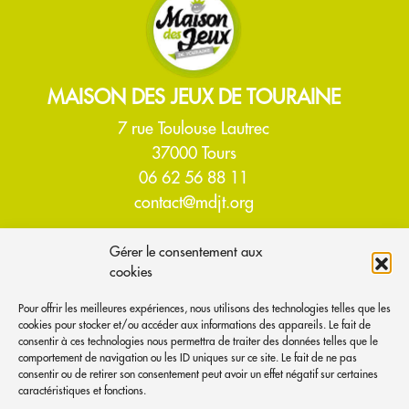
MAISON DES JEUX DE TOURAINE
7 rue Toulouse Lautrec
37000 Tours
06 62 56 88 11
contact@mdjt.org
Gérer le consentement aux
ACCUEIL
cookies
À PROPOS
Pour offrir les meilleures expériences, nous utilisons des technologies telles que les
cookies pour stocker et/ou accéder aux informations des appareils. Le fait de
qui-sommes nous ?
consentir à ces technologies nous permettra de traiter des données telles que le
comportement de navigation ou les ID uniques sur ce site. Le fait de ne pas
venir nous voir
consentir ou de retirer son consentement peut avoir un effet négatif sur certaines
les jeux disponibles
caractéristiques et fonctions.