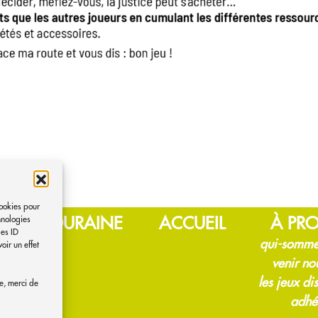
cookies pour
X DE TOURAINE
ACCUEIL
À PR
hnologies
les ID
qui-somme
oir un effet
venir no
les jeux di
e, merci de
adhé