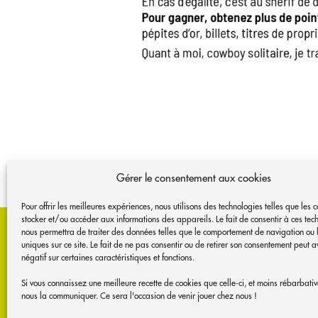
Gérer le consentement aux cookies
Pour offrir les meilleures expériences, nous utilisons des technologies telles que les 
MAISON DES JEU
stocker et/ou accéder aux informations des appareils. Le fait de consentir à ces tec
nous permettra de traiter des données telles que le comportement de navigation ou 
uniques sur ce site. Le fait de ne pas consentir ou de retirer son consentement peut av
7 rue Toulouse Lautrec
négatif sur certaines caractéristiques et fonctions.
37000 Tours
Si vous connaissez une meilleure recette de cookies que celle-ci, et moins rébarbativ
06 62 56 88 11
nous la communiquer. Ce sera l'occasion de venir jouer chez nous !
contact@mdjt.org