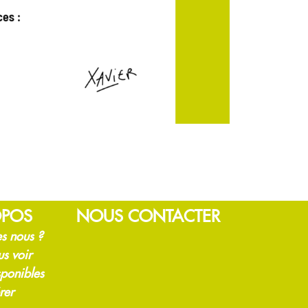
OPOS
NOUS CONTACTER
s nous ?
us voir
sponibles
rer