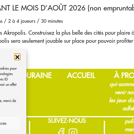
 LE MOIS D’AOÛT 2026 (non empruntab
ns / 2 à 4 joueurs / 30 minutes
 Akropolis. Construisez la plus belle des cités pour plaire 
polis sera seulement jouable sur place pour pouvoir profiter 
cookies pour
X DE TOURAINE
ACCUEIL
À PR
hnologies
les ID
qui-somme
oir un effet
venir no
les jeux di
e, merci de
adhé
S
SUIVEZ-NOUS
poli
nces
men