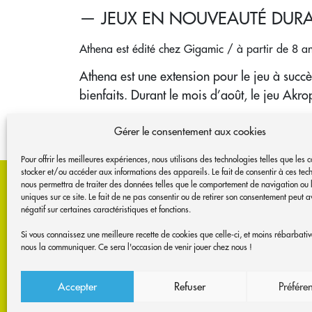
— JEUX EN NOUVEAUTÉ DURANT
Athena est édité chez Gigamic / à partir de 8 a
Athena est une extension pour le jeu à succès
bienfaits. Durant le mois d’août, le jeu Akro
Gérer le consentement aux cookies
Pour offrir les meilleures expériences, nous utilisons des technologies telles que les 
MAISON DES JEU
stocker et/ou accéder aux informations des appareils. Le fait de consentir à ces tec
nous permettra de traiter des données telles que le comportement de navigation ou 
uniques sur ce site. Le fait de ne pas consentir ou de retirer son consentement peut av
7 rue Toulouse Lautrec
négatif sur certaines caractéristiques et fonctions.
37000 Tours
Si vous connaissez une meilleure recette de cookies que celle-ci, et moins rébarbativ
06 62 56 88 11
nous la communiquer. Ce sera l'occasion de venir jouer chez nous !
contact@mdjt.org
ABONNEZ-VOUS AUX NOUVELLE
Accepter
Refuser
Préfére
LUDIQUES