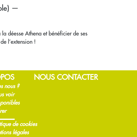
le) —
à la déesse Athena et bénéficier de ses
de l’extension !
OPOS
NOUS CONTACTER
s nous ?
us voir
sponibles
rer
tique de cookies
tions légales