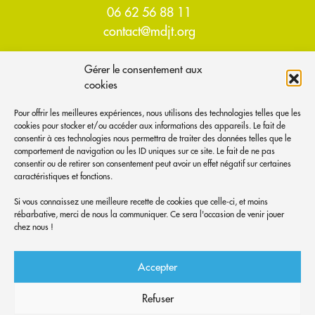
06 62 56 88 11
contact@mdjt.org
Gérer le consentement aux
ACCUEIL
cookies
À PROPOS
Pour offrir les meilleures expériences, nous utilisons des technologies telles que les
cookies pour stocker et/ou accéder aux informations des appareils. Le fait de
qui-sommes nous ?
consentir à ces technologies nous permettra de traiter des données telles que le
comportement de navigation ou les ID uniques sur ce site. Le fait de ne pas
venir nous voir
consentir ou de retirer son consentement peut avoir un effet négatif sur certaines
les jeux disponibles
caractéristiques et fonctions.
adhérer
Si vous connaissez une meilleure recette de cookies que celle-ci, et moins
rébarbative, merci de nous la communiquer. Ce sera l'occasion de venir jouer
NOUS CONTACTER
chez nous !
ABONNEZ-VOUS AUX NOUVELLES LUDIQUES
Accepter
S'ABONNER
Refuser